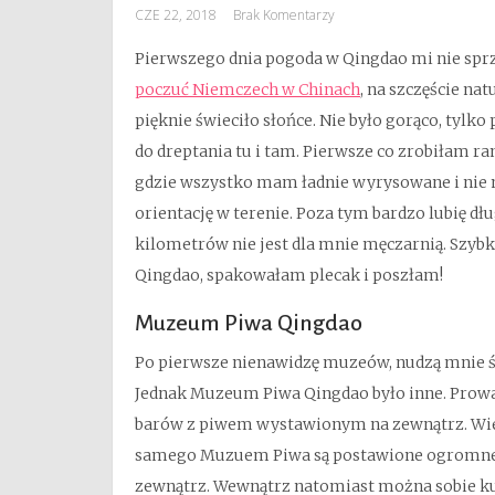
CZE 22, 2018
Brak Komentarzy
Pierwszego dnia pogoda w Qingdao mi nie sprzy
poczuć Niemczech w Chinach
, na szczęście na
pięknie świeciło słońce. Nie było gorąco, tylko
do dreptania tu i tam. Pierwsze co zrobiłam r
gdzie wszystko mam ładnie wyrysowane i nie 
orientację w terenie. Poza tym bardzo lubię dłu
kilometrów nie jest dla mnie męczarnią. Szybk
Qingdao, spakowałam plecak i poszłam!
Muzeum Piwa Qingdao
Po pierwsze nienawidzę muzeów, nudzą mnie śm
Jednak Muzeum Piwa Qingdao było inne. Prowadz
barów z piwem wystawionym na zewnątrz. Wiec
samego Muzuem Piwa są postawione ogromne p
zewnątrz. Wewnątrz natomiast można sobie kup