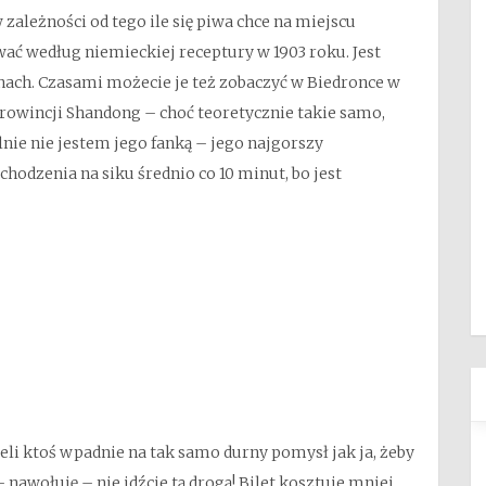
 zależności od tego ile się piwa chce na miejscu
ć według niemieckiej receptury w 1903 roku. Jest
inach. Czasami możecie je też zobaczyć w Biedronce w
 prowincji Shandong – choć teoretycznie takie samo,
lnie nie jestem jego fanką – jego najgorszy
odzenia na siku średnio co 10 minut, bo jest
li ktoś wpadnie na tak samo durny pomysł jak ja, żeby
 nawołuję – nie idźcie tą drogą! Bilet kosztuje mniej