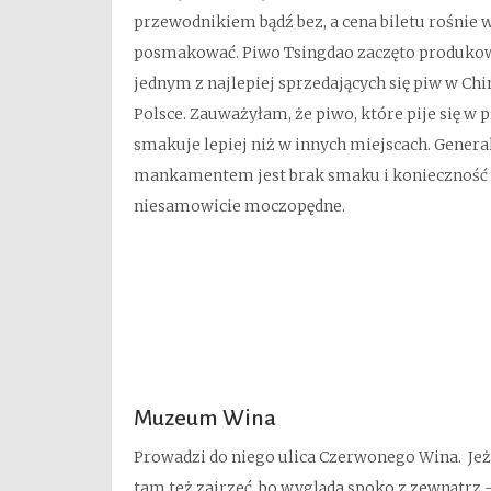
przewodnikiem bądź bez, a cena biletu rośnie w
posmakować. Piwo Tsingdao zaczęto produkowa
jednym z najlepiej sprzedających się piw w Ch
Polsce. Zauważyłam, że piwo, które pije się w
smakuje lepiej niż w innych miejscach. Genera
mankamentem jest brak smaku i konieczność ch
niesamowicie moczopędne.
Muzeum Wina
Prowadzi do niego ulica Czerwonego Wina. Jeże
tam też zajrzeć, bo wygląda spoko z zewnątrz –