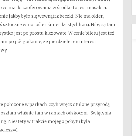
o co ma do zaoferowania w środku to jest masakra.
nie jakby było się wewnątrz beczki. Nie ma okien,
 sztuczne winorośle i śmierdzi stęchlizną. Niby są tam
ystko jest po prostu kiczowate. W cenie biletu jest też
m po pół godzinie, że pierdziele ten interes i
owy.
te położone w parkach, czyli wręcz otulone przyrodą.
oszłam właśnie tam w ramach odskoczni. Świątynia
ng. Niestety w trakcie mojego pobytu była
acieszyć.