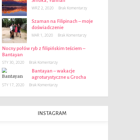
Smoka, Yunnan
WRZ 2, 2020
Brak Komentarzy
Szaman na Filipinach – moje
doświadczenie
MAR 1, 2020
Brak Komentarzy
Nocny połów ryb z filipińskim teściem –
Bantayan
STY 30, 2020
Brak Komentarzy
Bantayan – wakacje
agroturystyczne u Grocha
STY 17, 2020
Brak Komentarzy
INSTAGRAM