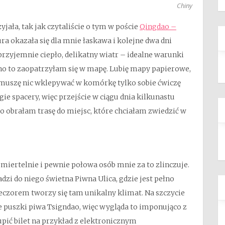
Chiny
jała, tak jak czytaliście o tym w poście
Qingdao –
tura okazała się dla mnie łaskawa i kolejne dwa dni
 przyjemnie ciepło, delikatny wiatr – idealne warunki
ano to zaopatrzyłam się w mapę. Lubię mapy papierowe,
muszę nic wklepywać w komórkę tylko sobie ćwiczę
gie spacery, więc przejście w ciągu dnia kilkunastu
o obrałam trasę do miejsc, które chciałam zwiedzić w
iertelnie i pewnie połowa osób mnie za to zlinczuje.
i do niego świetna Piwna Ulica, gdzie jest pełno
zorem tworzy się tam unikalny klimat. Na szczycie
uszki piwa Tsigndao, więc wygląda to imponująco z
ić bilet na przykład z elektronicznym